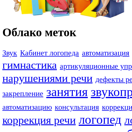
Облако меток
Звук
Кабинет логопеда
автоматизация
гимнастика
артикуляционные уп
нарушениями речи
дефекты р
занятия
звукоп
закрепление
автоматизацию
консультация
коррекци
логопед
коррекция речи
л