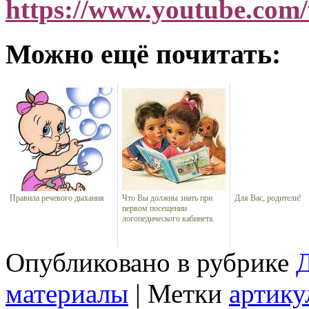
https://www.youtube.co
Можно ещё почитать:
Правила речевого дыхания
Что Вы должны знать при
Для Вас, родители!
первом посещении
логопедического кабинета.
Опубликовано в рубрике
Д
материалы
|
Метки
артику