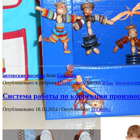
авторские пособия
from
GarbuzIr
Опубликовано в рубрике
Интересное
|
Метки
игры
,
многоцеле
Система работы по коррекции произно
Опубликовано
18.10.2014
|
Опубликовал
И.Гарбуз