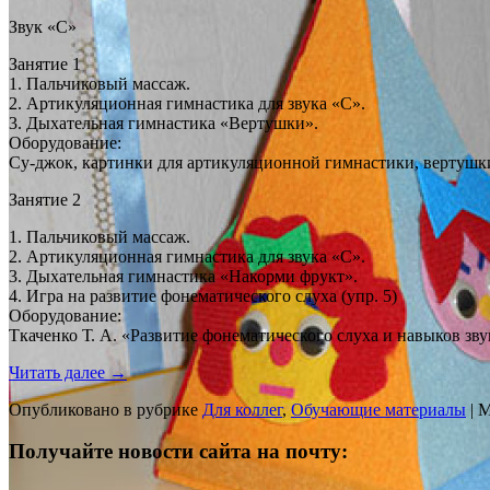
Звук «С»
Занятие 1
1. Пальчиковый массаж.
2. Артикуляционная гимнастика для звука «С».
3. Дыхательная гимнастика «Вертушки».
Оборудование:
Су-джок, картинки для артикуляционной гимнастики, вертушк
Занятие 2
1. Пальчиковый массаж.
2. Артикуляционная гимнастика для звука «С».
3. Дыхательная гимнастика «Накорми фрукт».
4. Игра на развитие фонематического слуха (упр. 5)
Оборудование:
Ткаченко Т. А. «Развитие фонематического слуха и навыков зв
Читать далее
→
Опубликовано в рубрике
Для коллег
,
Обучающие материалы
|
М
Получайте новости сайта на почту: