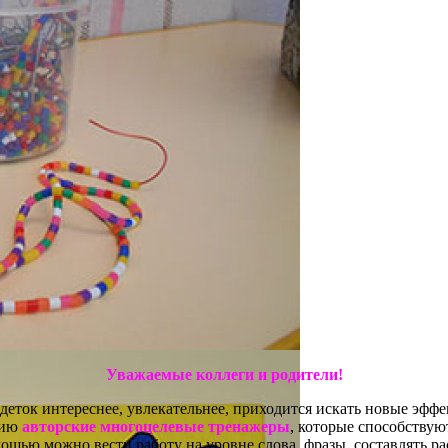
Уважаемые коллеги и родители!
еток интереснее, увлекательнее, приходится искать новые эффе
нию
авторские многоцелевые тренажеры
, которые способству
щью можно вести работу на уровне слова, фразы, составлять рас