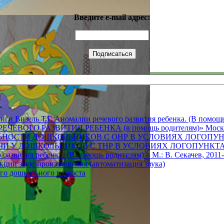
Введите e-mail адрес:
и Визель Т.Г. Аномалии речевого развития ребенка. (В помощь 
РЕЧЕВОГО РАЗВИТИЯ РЕБЕНКА (в помощь родителям)» Москв
ЬНОСТИ ДОШКОЛЬНИКОВ С ОНР В УСЛОВИЯХ ЛОГОПУН
И У ДОШКОЛЬНИКОВ С ТНР В УСЛОВИЯХ ЛОГОПУНКТА
развития ребенка. (В помощь родителям) – М.: В. Секачев, 2011-
екции звукопроизношения (автоматизация звука)
го дошкольного возраста