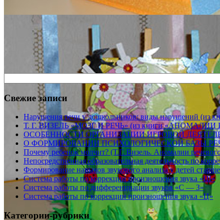
Свежие записи
Нарушения речи у дошкольников: виды нарушений (из книг
Т. Г. ВИЗЕЛЬ «МОЗГ И РЕЧЬ» (из книги «АНОМАЛИИ 
ОСОБЕННОСТИ ОРГАНИЗАЦИИ ИГРОВОЙ ДЕЯТЕЛ
О ФОРМИРОВАНИИ ПСИХОЛОГИЧЕСКОЙ БАЗЫ РЕЧ
Почему ребенок молчит? (Т.Г. Визель. Аномалии речевого 
Непосредственная образовательная деятельность по корр
Формирование навыков звукового анализа у детей старше
Система работы по коррекции произношения звука «Ш»
Система работы по дифференциации звуков «С — З»
Система работы по коррекции произношения звука «Ц»
Категории-рубрики