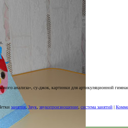
и.
укового анализа», су-джок, картинки для артикуляционной гимн
етки
занятия
,
Звук
,
звукопроизношение
,
система занятий
|
Комме