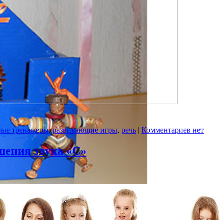
вые тренажеры
,
развивающие игры
,
речь
|
Комментариев нет
шения звука «С»