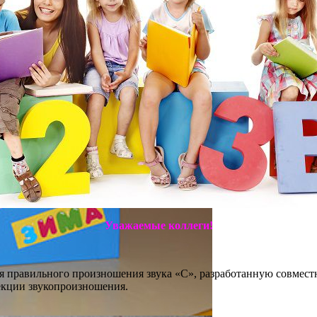
Уважаемые коллеги!
 правильного произношения звука «С», разработанную совмест
рекции звукопроизношения.