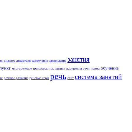
занятия
чи
диагноз
дизартрия
заключение
закрепление
пункт
обучение
многоцелевые тренажеры
нарушения
нарушения речи
норма
речь
система занятий
чи
речевое развитие
речевые игры
сайт