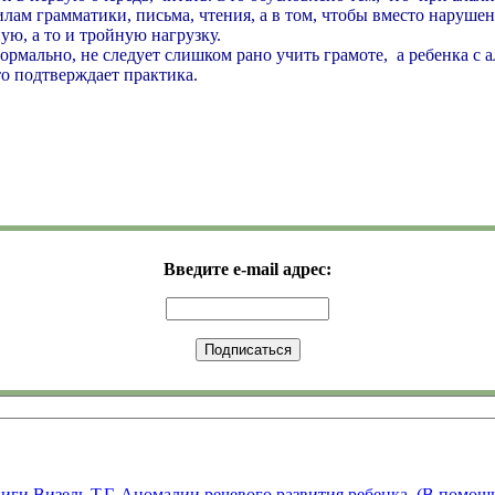
авилам грамматики, письма, чтения, а в том, чтобы вместо наруш
ую, а то и тройную нагрузку.
 нормально, не следует слишком рано учить грамоте, а ребенка 
то подтверждает практика.
Введите e-mail адрес:
и Визель Т.Г. Аномалии речевого развития ребенка. (В помощь 