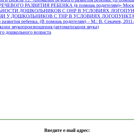
РЕЧЕВОГО РАЗВИТИЯ РЕБЕНКА (в помощь родителям)» Москв
ЬНОСТИ ДОШКОЛЬНИКОВ С ОНР В УСЛОВИЯХ ЛОГОПУН
И У ДОШКОЛЬНИКОВ С ТНР В УСЛОВИЯХ ЛОГОПУНКТА
развития ребенка. (В помощь родителям) – М.: В. Секачев, 2011-
екции звукопроизношения (автоматизация звука)
го дошкольного возраста
Введите e-mail адрес: