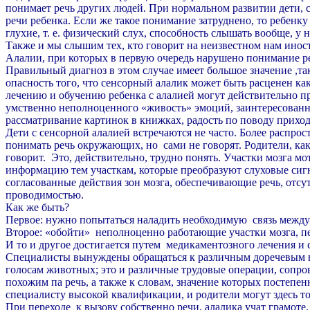
понимает речь других людей. При нормальном развитии дети, с
речи ребенка. Если же такое понимание затруднено, то ребенку н
глухие, т. е. физический слух, способность слышать вообще, у 
Также и мы слышим тех, кто говорит на неизвестном нам инос
Алалии, при которых в первую очередь нарушено понимание реч
Правильный диагноз в этом случае имеет большое значение ,та
опасность того, что сенсорный алалик может быть расценен ка
лечению и обучению ребенка с алалией могут действительно п
умственно неполноценного «живость» эмоций, заинтересован
рассматривание картинок в книжках, радость по поводу прихода
Дети с сенсорной алалией встречаются не часто. Более распрос
понимать речь окружающих, но сами не говорят. Родители, как
говорит. Это, действительно, трудно понять. Участки мозга мо
информацию тем участкам, которые преобразуют слуховые сиг
согласованные действия зон мозга, обеспечивающие речь, отс
проводимостью.
Как же быть?
Первое: нужно попытаться наладить необходимую связь между 
Второе: «обойти» неполноценно работающие участки мозга, п
И то и другое достигается путем медикаментозного лечения и 
Специалисты вынуждены обращаться к различным доречевым на
голосам животных; это и различные трудовые операции, сопро
похожим па речь, а также к словам, значение которых постепе
специалисту высокой квалификации, и родители могут здесь то
При переходе к вызову собственно речи, алалика учат грамоте, 