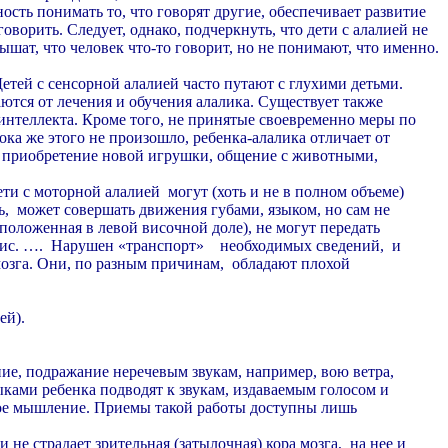
ость понимать то, что говорят другие, обеспечивает развитие
говорить. Следует, однако, подчеркнуть, что дети с алалией не
лышат, что человек что-то говорит, но не понимают, что именно.
етей с сенсорной алалией часто путают с глухими детьми.
ются от лечения и обучения алалика. Существует также
 интеллекта. Кроме того, не принятые своевременно меры по
ка же этого не произошло, ребенка-алалика отличает от
 приобретение новой игрушки, общение с животными,
ети с моторной алалией могут (хоть и не в полном объеме)
ь, может совершать движения губами, языком, но сам не
сположенная в левой височной доле), не могут передать
 рис. …. Нарушен «транспорт» необходимых сведений, и
мозга. Они, по разным причинам, обладают плохой
ей).
е, подражание неречевым звукам, например, вою ветра,
ками ребенка подводят к звукам, издаваемым голосом и
ское мышление. Приемы такой работы доступны лишь
 не страдает зрительная (затылочная) кора мозга, на нее и