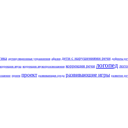
тика
дети с нарушениями речи
артикуляционные упражнения
афазия
дефекты ре
логопед
коррекция речи
лого
коррекция звука
коррекция звукопроизношения
проект
развивающие игры
ношение
прием
развивающая среда
развитие ре