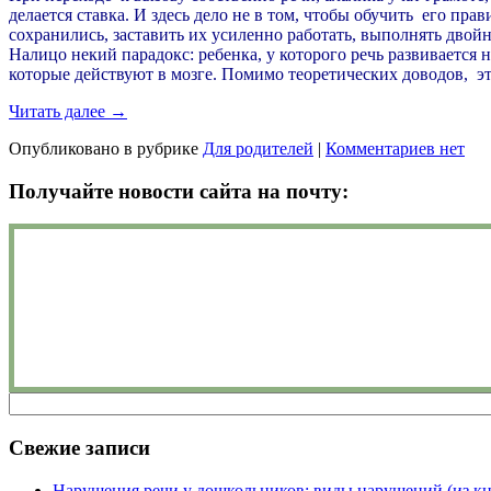
делается ставка. И здесь дело не в том, чтобы обучить его пр
сохранились, заставить их усиленно работать, выполнять двойн
Налицо некий парадокс: ребенка, у которого речь развивается
которые действуют в мозге. Помимо теоретических доводов, э
Читать далее
→
Опубликовано в рубрике
Для родителей
|
Комментариев нет
Получайте новости сайта на почту:
Свежие записи
Нарушения речи у дошкольников: виды нарушений (из книг