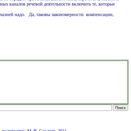
енных каналов речевой деятельности включить те, которые
с алалией надо. Да, таковы закономерности компенсации,
родителям) -М.:В. Секачев, 2011.