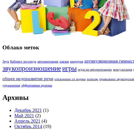
Облако меток
артикуляционная гимнас
Звук
Кабинет логопеда
автоматизация
алалия
анартрия
звукопроизношение
игры
игры на автоматизацию
консультация
общее недоразвитие речи
отклонение от нормы
помощь
правильное звукопроиз
упражнения
эффективные приемы
Архивы
Декабрь 2021
(1)
Май 2021
(2)
Апрель 2021
(4)
Октябрь 2014
(19)