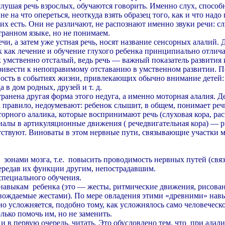
лушая речь взрослых, обучаются говорить. Именно слух, способн
е на что опереться, неоткуда взять образец того, как и что надо 
них есть. Они не различают, не распознают именно звуки речи: с
транном языке, но не понимаем.
и, а затем уже устная речь, носят название сенсорных алалий. Д
к как лечение и обучение глухого ребенка принципиально отлича
к умственно отсталый, ведь речь — важный показатель развития
ривести к непоправимому отставанию в умственном развитии. По
ность в событиях жизни, привлекающих обычно внимание детей:
 в дом родных, друзей и т. д.
транена другая форма этого недуга, а именно моторная алалия. Д
 правило, недоумевают: ребенок слышит, в общем, понимает реч
торного алалика, которые воспринимают речь (слуховая кора, ра
налы в артикуляционные движения ( речедвигательная кора) —
утствуют. Виноваты в этом нервные пути, связывающие участки 
зонами мозга, т.е. повысить проводимость нервных путей (связ
ередав их функции другим, непострадавшим.
специального обучения.
выкам ребенка (это — жесты, ритмические движения, рисовани
вождаемые жестами). По мере овладения этими «древними» навы
нно усложняется, подобно тому, как усложнялось само человече
лько помочь им, но не заменить.
и в первую очередь, читать. Это обусловлено тем, что при алалии